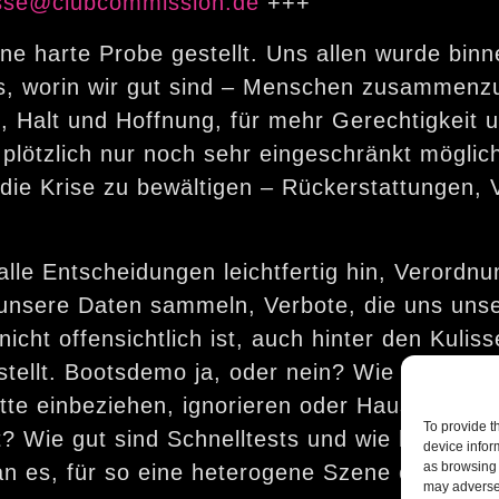
sse@clubcommission.de
+++
ine harte Probe gestellt. Uns allen wurde bi
s, worin wir gut sind – Menschen zusammenzu
t, Halt und Hoffnung, für mehr Gerechtigkeit 
r plötzlich nur noch sehr eingeschränkt möglic
die Krise zu bewältigen – Rückerstattungen, 
alle Entscheidungen leichtfertig hin, Verordnu
 unsere Daten sammeln, Verbote, die uns uns
nicht offensichtlich ist, auch hinter den Kuli
 gestellt. Bootsdemo ja, oder nein? Wie geht 
te einbeziehen, ignorieren oder Hausverbot e
To provide t
ht? Wie gut sind Schnelltests und wie kann m
device infor
as browsing 
n es, für so eine heterogene Szene eine gem
may adversel