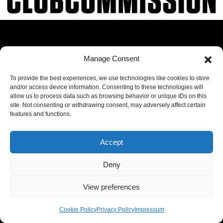
Neue Studie zur Berliner Clubkultur
Open Call: Ab
Manage Consent
sofort könnt
ihr euch zur
To provide the best experiences, we use technologies like cookies to store
and/or access device information. Consenting to these technologies will
Bespielung der
allow us to process data such as browsing behavior or unique IDs on this
Unsere
Alten
site. Not consenting or withdrawing consent, may adversely affect certain
Delegationsreise
Feuerwache
features and functions.
nach Wrocław
THF
bewerben
Accept
Pressemitteilung: Alle
TAG DER
Deny
waren sich
CLUBKULTUR
einig, jetzt
2026 startet
View preferences
scheitert es –
Bewerbungsphase
Clubcommission
für Kulturpreis
Cookie Policy
Privacy Policy
Impressum
fordert Lösung
der Berliner