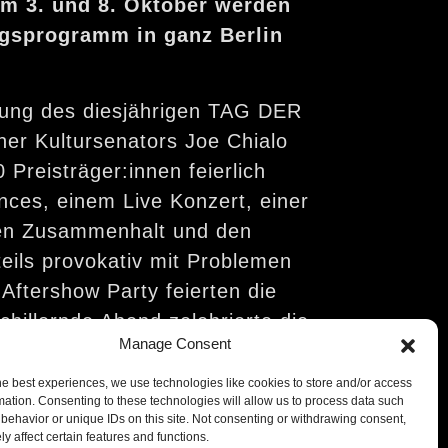
em 3. und 8. Oktober werden
ungsprogramm in ganz Berlin
ihung des diesjährigen TAG DER
er Kultursenators Joe Chialo
 Preisträger:innen feierlich
es, einem Live Konzert, einer
hen Zusammenhalt und den
teils provokativ mit Problemen
Aftershow Party feierten die
chillernde Abend zelebrierte die
Manage Consent
he best experiences, we use technologies like cookies to store and/or access
sen und entgegen Widerständen
mation. Consenting to these technologies will allow us to process data such
behavior or unique IDs on this site. Not consenting or withdrawing consent,
leichzeitig vor der Aufgabe, ihre
y affect certain features and functions.