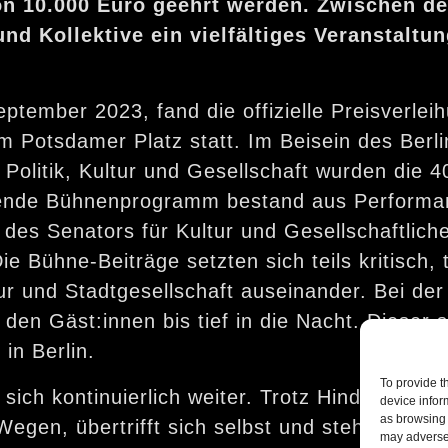
on 10.000 Euro geehrt werden. Zwischen d
nd Kollektive ein vielfältiges Veranstalt
tember 2023, fand die offizielle Preisverle
otsdamer Platz statt. Im Beisein des Berlin
olitik, Kultur und Gesellschaft wurden die 40
nde Bühnenprogramm bestand aus Performanc
des Senators für Kultur und Gesellschaftlic
e Bühne-Beiträge setzten sich teils kritisch, 
ur und Stadtgesellschaft auseinander. Bei der 
en Gäst:innen bis tief in die Nacht. Dieser s
in Berlin.
To provide t
t sich kontinuierlich weiter. Trotz Hindernis
device infor
as browsing 
egen, übertrifft sich selbst und steht dabei g
may adversel