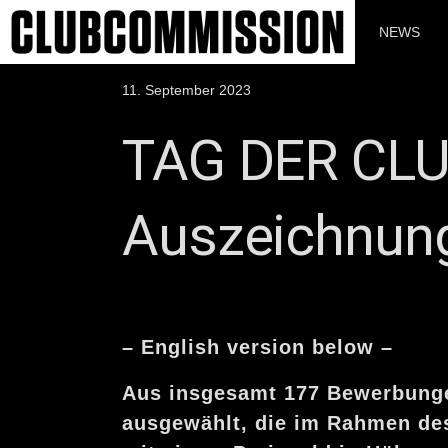
Zum
Inhalt
NEWS
springen
Veröffentlicht
11. September 2023
am
TAG DER CLU
Auszeichnung
– English version below –
Aus insgesamt 177 Bewerbungen
ausgewählt, die im Rahmen de