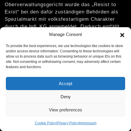
Oberverwaltungsgericht wurde das „Resist to
Exist“ bei den dafür zuständigen Behörden als
Spezialmarkt mit volksfestartigem Charakter
durch die bdL KG angemeldet. Dadurch entfällt
die Zuständigkeit der unteren
Manage Consent
Bauaufsichtsbehörde bei den umstrittenen
To provide the best experiences, we use technologies like cookies to store
Themen, welche aus der kostenpflichtigen
and/or access device information. Consenting to these technologies will
Ordnungsverfügung gegen den ursprünglichen
allow us to process data such as browsing behavior or unique IDs on this
site. Not consenting or withdrawing consent, may adversely affect certain
Trägerverein alternati e.V. hervorgehen. Neben
features and functions.
den üblichen Verkaufsständen und den Konzerten
sind darüber hinaus diverse Schaustellerbetriebe
Accept
bei uns eingestiegen, die damit zur Unterhaltung
der Gäste beitragen werden.
Deny
Der Bürgermeister (CDU) der Stadt Kremmen
View preferences
lehnte die Festsetzung als Spezialmarkt mit
volksfestartigem Charakter allerding mit der
Cookie Policy
Privacy Policy
Impressum
Begründung ab, dass es sich bei der