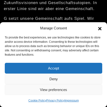
Zukunftsvisionen und Gesellschaftsutopien. In
erster Linie sind wir aber eine Gemeinschaft.
G setzt unsere Gemeinschaft aufs Spiel. Wir
sprechen von Clubs als Safer Spaces.
Manage Consent
Gleichzeitig beobachten wir, dass sich eine
Droge verbreitet, die häufig überdosiert wird,
To provide the best experiences, we use technologies like cookies to store
besonders hohes Suchtpotenzial aufweist und
and/or access device information. Consenting to these technologies will
allow us to process data such as browsing behavior or unique IDs on this
deren Risiken von Konsument:innen häufig
site. Not consenting or withdrawing consent, may adversely affect certain
unterschätzt werden. Wir fragen uns: Wie sollen
features and functions.
sich Communitys in solch einer Umgebung
sicher fühlen? Wie können wir die Freizügigkeit
Accept
der Berliner Szene hochhalten, wenn unter
Einfluss von G Konsens und Konsent an
Deny
Bedeutung verlieren, wenn G gezielt eingesetzt
View preferences
wird, um Sexualstraftaten zu begehen? Wie
können wir die Einzigartigkeit der Berliner Clubs
Cookie Policy
Privacy Policy
Impressum
feiern, wenn der Einfluss dieser Droge unser