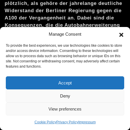
plötzlich, als gehöre der jahrelange deutliche
Widerstand der Berliner Regierung gegen die
A100 der Vergangenheit an. Dabei sind die
Konsequenzen, die die Autobahnerweiterung
für die Berliner Kultur, Gesellschaft und
Manage Consent
Umwelt haben könnte, verheerend.
To provide the best experiences, we use technologies like cookies to store
Nach langen Verhandlungen hat sich der
and/or access device information. Consenting to these technologies will
allow us to process data such as browsing behavior or unique IDs on this
Koalitionsausschuss im Bundestag auf ein
site. Not consenting or withdrawing consent, may adversely affect certain
„Modernisierungspaket für Klimaschutz und
features and functions.
Planungsbeschleunigung“ geeinigt, welches den
Ausbau von 144 Autobahn- und
Accept
Bundesstraßenprojekten vorsieht. Eine Einigung
zur Erweiterung der A100 im Bauabschnitt 17 von
Deny
Treptower Park bis Landsberger Allee konnte
View preferences
jedoch nicht gefunden werden. Der
Verkehrsausschuss lehnte sowohl den Antrag der
Cookie Policy
Privacy Policy
Impressum
CDU/CSU zum Weiterbau als auch den Antrag