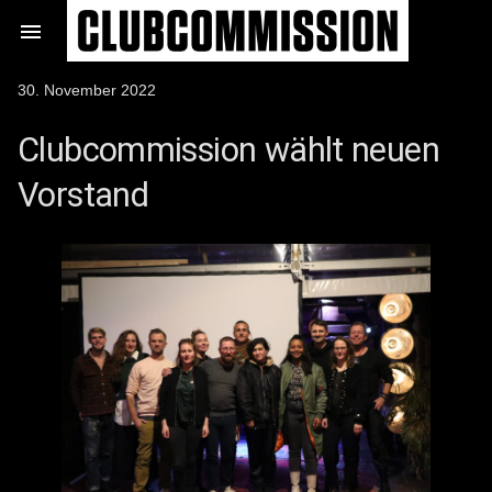
Zum

Inhalt
springen
Veröffentlicht
30. November 2022
am
Clubcommission wählt neuen
Vorstand