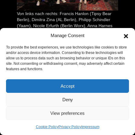
Von links nach rechts: Francis Hanlon (Tipsy Bear
Berlin), Dimitra Zina (AL.Berlin), Philipp Schindler
(Yaam), Nicole Erfurth (Berlin Worx), Anna Harnes
(United We Stream), Marcel Weber (SchwuZ), Robin
Manage Consent
Schellenberg (Klunkerkranich), Xeno Rafael ‘rafi’ (TS
Raver), Lewamm Ghebremariam (Lemlem Culture),
To provide the best experiences, we use technologies like cookies to store
Lutz Leichsenring (Vibe Lab), Nora Giesbert (Else &
and/or access device information. Consenting to these technologies will
Renate), Sascha Disselkamp (Sage), nicht im Bild:
allow us to process data such as browsing behavior or unique IDs on this
Emiko Gejic (Berlinsidestories), Daniel Plasch
site. Not consenting or withdrawing consent, may adversely affect certain
(Revier Südost), Erika Siekstelyte (Panke)
features and functions.
Der neue Vorstand der Clubcommission steht
Accept
fest. Zur Mitgliederversammlung am 24.
November wählten die inzwischen 350
Deny
Mitglieder des Netzwerks für Berliner
Clubkultur ihre neue Vertretung. Im
View preferences
Geschäftsführenden Vorstand übernimmt
Marcel Weber Geschäftsführer des SchwuZ
Cookie Policy
Privacy Policy
Impressum
Queer Clubs den Ersten Vorsitz von Pamela